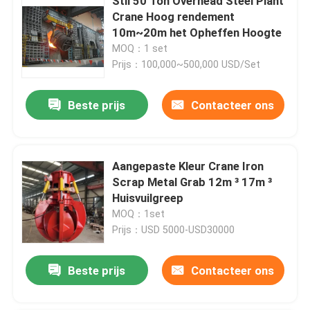
Stil 50 Ton Overhead Steel Plant
Crane Hoog rendement
10m~20m het Opheffen Hoogte
MOQ：1 set
Prijs：100,000~500,000 USD/Set
Beste prijs
Contacteer ons
Aangepaste Kleur Crane Iron
Scrap Metal Grab 12m ³ 17m ³
Huisvuilgreep
MOQ：1set
Prijs：USD 5000-USD30000
Beste prijs
Contacteer ons