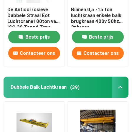
De Anticorrosieve
Binnen 0,5 -15 ton
Beam Launcher Kraan
Dubbele Straal Eot
luchtkraan enkele balk
Luchtcrane100ton van
brugkraan 400v 50hz
ISO 30 Tonqd Type
3phrase
Gemonteerde kraanbalkkraan
Beste prijs
Beste prijs
Het elektrische Hijstoestel van de Draadkabel
Contacteer ons
Contacteer ons
de emmer van de kraangreep
Dubbele Balk Luchtkraan
(39)
Elektromagnetische lifter
semi brugkraan
Nieuwe Chinese Stijlkraan