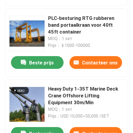
PLC-besturing RTG rubberen
band portaalkraan voor 40ft
45ft container
MOQ：1 set
Prijs：＄1000-100000
Beste prijs
Contacteer ons
Heavy Duty 1-35T Marine Deck
Thuis
Crane Offshore Lifting
Equipment 30m/Min
MOQ：1 set
Producten
Prijs：USD 10,000~50,000 /SET
Over ons