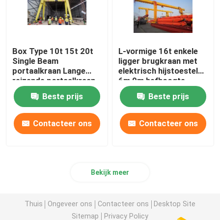
Box Type 10t 15t 20t
L-vormige 16t enkele
Single Beam
ligger brugkraan met
portaalkraan Lange
elektrisch hijstoestel
reizende portaalkraan
6m 9m hefhoogte
buiten
Beste prijs
Beste prijs
Contacteer ons
Contacteer ons
Bekijk meer
Thuis
Ongeveer ons
Contacteer ons
Desktop Site
Sitemap
Privacy Policy