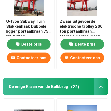
U-type Subway Turn
Zwaar uitgevoerde
Slakkenhaak Dubbele
elektrische trolley 200
ligger portaalkraan 75t
ton portaalkraan
M6 buiten
Mobiele portaalkraan
30M heffen
Beste prijs
Beste prijs
Contacteer ons
Contacteer ons
De enige Kraan van de Balkbrug
(22)