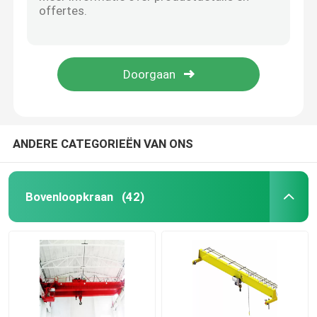
ISO-workshop Elektrische enkele ligger Brugkraan Box Type 3m ~ 35m Spanwijdte
ISO ruimtebesparende lichte wandgemonteerde zwenkkraan 12 maanden garantie
De enige Kraan van de Balkbrug
Lichtgewicht 20T 10T Bovenloopkraan Sterke kokerkraan 18 mm 24 m hijsen
Explosieveilige reizende elektrische draadtakellifter 250kg voor magazijn
De Kraan van de containerbrug
Afstandsbediening Q235B dubbelligger bovenloopkraan 7,5-35 m overspanning
Haven Poortkraan
ANDERE CATEGORIEËN VAN ONS
de rubberkraan van de bandbrug
Bovenloopkraan
(42)
Staalfabriekkraan
mariene dekkraan
Kern polaire kraan