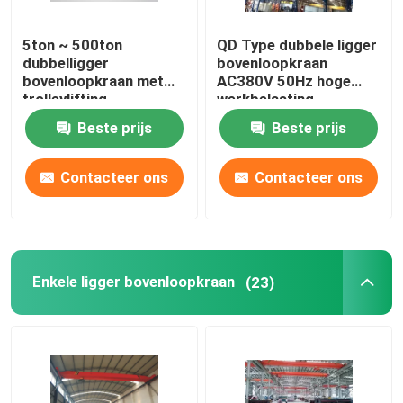
5ton ~ 500ton
QD Type dubbele ligger
dubbelligger
bovenloopkraan
bovenloopkraan met
AC380V 50Hz hoge
trolleylifting
werkbelasting
Beste prijs
Beste prijs
Contacteer ons
Contacteer ons
Enkele ligger bovenloopkraan
(23)