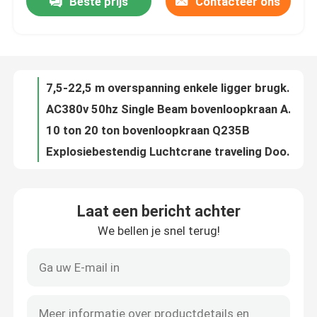
Beste prijs
Contacteer ons
7,5-22,5 m overspanning enkele ligger brugkraan 5 ton
AC380v 50hz Single Beam bovenloopkraan A4 3 ton bovenloopkraan
Fabrieksreis
10 ton 20 ton bovenloopkraan Q235B
Explosiebestendig Luchtcrane traveling Doostype die 9m 12m van het 10 tonstaal opheffen
Kwaliteitscontrole
ISO dubbele ligger bovenloopkraan 100 ton 30 ton brugkraan anticorrosief
Spanwijdte 7.5m30m Enige Balk Lucht Reizende Kraan Explosieveilige Q235B
Contacteer ons
Binnen 0,5 -15 ton luchtkraan enkele balk brugkraan 400v 50hz 3phrase
FEM Europese Kleine Werkplaats Brugkraan A5 Industriële Eot Kraan
Metallurgische enkele ligger elektrische bovenloopkranen 380v 1ton tot 20ton
Bovenloopkraan
10 Lucht Elektrische het Hijstoestelkraan A3 van Ton Double Beam Eot Crane--A5
Laat een bericht achter
Afstandsbediening Lucht Reizende Kraan 10 Ton EOT Kraanspanwijdte 7.5m - 31.5m
Dubbele Balk Luchtkraan
We bellen je snel terug!
QD EOT Crane Radio Control ISO van 5ton 10ton 20ton Dubbele het Hijstoestel Luchtkraan van Ce
1000 kg vaste vloerkolomgemonteerde zwenkkraan
Enkele ligger bovenloopkraan
220VDC Elektromagnetische Lifter Voor Bovenloopkraan Koperdraad Geleider
12m tot 30m overspanning Een frame portaalkraan 3 ton
De dubbele Kraan van de Balkbrug