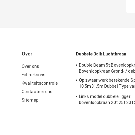
Over
Dubbele Balk Luchtkraan
Double Beam 5t Bovenloopk
Over ons
Bovenloopkraan Grond- / ca
Fabrieksreis
Op zwaar werk berekende S
Kwaliteitscontrole
10.5m31.5m Dubbel Type va
Contacteer ons
Crane With Grab QZ
Links model dubbele ligger
Sitemap
bovenloopkraan 20t 25t 30t 
45t 50t