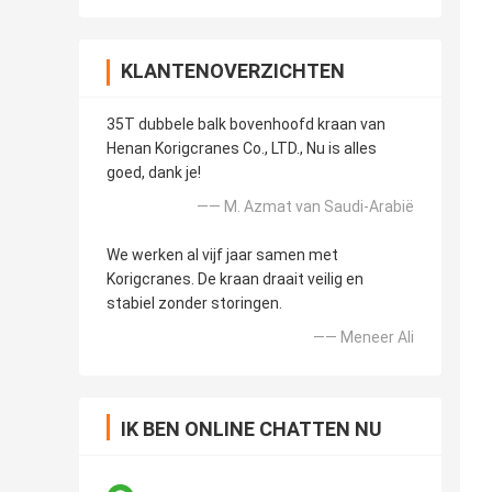
KLANTENOVERZICHTEN
35T dubbele balk bovenhoofd kraan van
Henan Korigcranes Co., LTD., Nu is alles
goed, dank je!
—— M. Azmat van Saudi-Arabië
We werken al vijf jaar samen met
Korigcranes. De kraan draait veilig en
stabiel zonder storingen.
—— Meneer Ali
IK BEN ONLINE CHATTEN NU