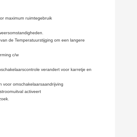
voor maximum ruimtegebruik
e weersomstandigheden.
B van de Temperatuurstijging om een langere
rming c/w
omschakelaarscontrole verandert voor karretje en
n voor omschakelaarsaandrijving
stroomuitval activeert
zoek.