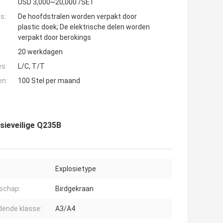
USD 3,000~20,000 /SET
s:
De hoofdstralen worden verpakt door
plastic doek; De elektrische delen worden
verpakt door berokings
20 werkdagen
es:
L/C, T/T
en:
100 Stel per maand
sieveilige Q235B
Explosietype
schap:
Birdgekraan
dende klasse:
A3/A4