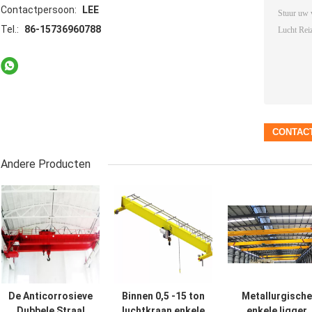
Contactpersoon:
LEE
Tel.:
86-15736960788
Andere Producten
De Anticorrosieve
Binnen 0,5 -15 ton
Metallurgische
Dubbele Straal
luchtkraan enkele
enkele ligger