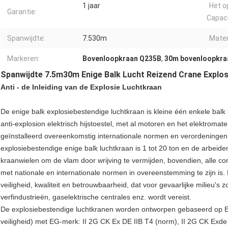
1 jaar
Het o
Garantie:
Capaci
Spanwijdte:
7.530m
Mater
Markeren:
Bovenloopkraan Q235B
,
30m bovenloopkra
Spanwijdte 7.5m30m Enige Balk Lucht Reizend Crane Explo
Anti - de Inleiding van de Explosie Luchtkraan
De enige balk explosiebestendige luchtkraan is kleine één enkele balk l
anti-explosion elektrisch hijstoestel, met al motoren en het elektromat
geïnstalleerd overeenkomstig internationale normen en verordeningen 
explosiebestendige enige balk luchtkraan is 1 tot 20 ton en de arbeiden
kraanwielen om de vlam door wrijving te vermijden, bovendien, alle c
met nationale en internationale normen in overeenstemming te zijn is.
veiligheid, kwaliteit en betrouwbaarheid, dat voor gevaarlijke milieu's z
verfindustrieën, gaselektrische centrales enz. wordt vereist.
De explosiebestendige luchtkranen worden ontworpen gebaseerd op E
veiligheid) met EG-merk: II 2G CK Ex DE IIB T4 (norm), II 2G CK Exde