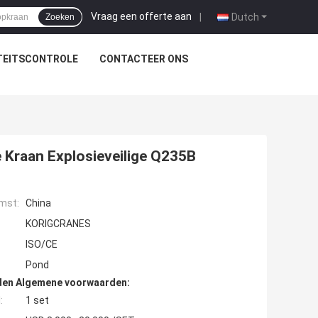
Vraag een offerte aan
|
Dutch
Zoeken
TEITSCONTROLE
CONTACTEER ONS
 Kraan Explosieveilige Q235B
mst:
China
KORIGCRANES
ISO/CE
Pond
den Algemene voorwaarden:
:
1 set