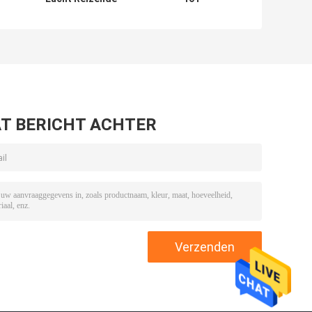
Kraan 10 Ton EOT
Bovenloopkraan
n
Kraanspanwijdte
Sterke
7.5m - 31.5m
kokerkraan 18
mm 24 m hijsen
T BERICHT ACHTER