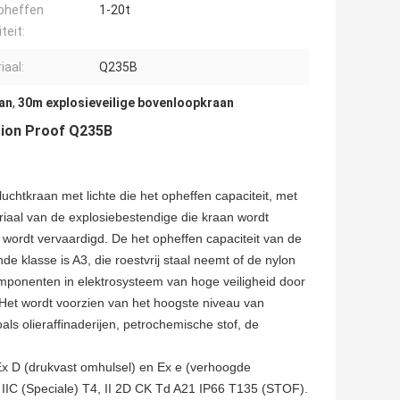
pheffen
1-20t
teit:
iaal:
Q235B
an
,
30m explosieveilige bovenloopkraan
sion Proof Q235B
uchtkraan met lichte die het opheffen capaciteit, met
eriaal van de explosiebestendige die kraan wordt
wordt vervaardigd. De het opheffen capaciteit van de
de klasse is A3, die roestvrij staal neemt of de nylon
omponenten in elektrosysteem van hoge veiligheid door
 Het wordt voorzien van het hoogste niveau van
oals olieraffinaderijen, petrochemische stof, de
x D (drukvast omhulsel) en Ex e (verhoogde
 IIC (Speciale) T4, II 2D CK Td A21 IP66 T135 (STOF).