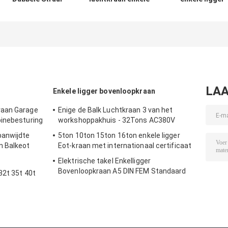
Eot
balk brugkraan
elektrische
Luchtcrane100ton
400v 50hz
bovenloopkrane
van ISO 30 Tonqd
3phrase
380v 1ton tot
Type
20ton
LAA
Enkele ligger bovenloopkraan
raan Garage
Enige de Balk Luchtkraan 3 van het
binebesturing
workshoppakhuis - 32Tons AC380V
panwijdte
5ton 10ton 15ton 16ton enkele ligger
n Balkeot
Eot-kraan met internationaal certificaat
Elektrische takel Enkelligger
Bovenloopkraan A5 DIN FEM Standaard
32t 35t 40t