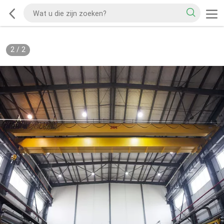
2
/
2