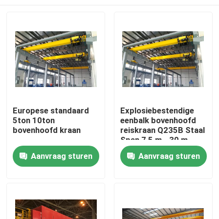
Europese standaard
Explosiebestendige
5ton 10ton
eenbalk bovenhoofd
bovenhoofd kraan
reiskraan Q235B Staal
Span 7,5 m - 30 m
Thuis
Aanvraag sturen
Aanvraag sturen
Producten
Over ons