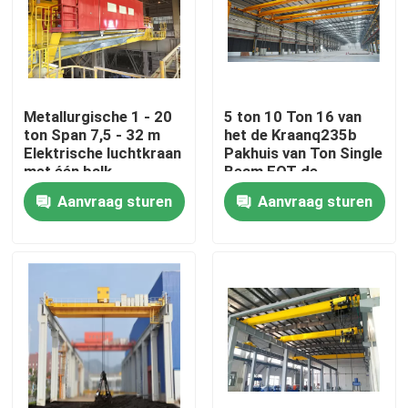
Fabrieksreis
Kwaliteitscontrole
Metallurgische 1 - 20
5 ton 10 Ton 16 van
ton Span 7,5 - 32 m
het de Kraanq235b
Elektrische luchtkraan
Pakhuis van Ton Single
Contacteer ons
met één balk
Beam EOT de
Brugkraan
Aanvraag sturen
Aanvraag sturen
Bovenloopkraan
Dubbele Balk Luchtkraan
Enkele ligger bovenloopkraan
De dubbele Kraan van de Balkbrug