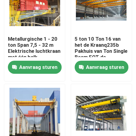
Fabrieksreis
Kwaliteitscontrole
Metallurgische 1 - 20
5 ton 10 Ton 16 van
ton Span 7,5 - 32 m
het de Kraanq235b
Elektrische luchtkraan
Pakhuis van Ton Single
Contacteer ons
met één balk
Beam EOT de
Brugkraan
Aanvraag sturen
Aanvraag sturen
Bovenloopkraan
Dubbele Balk Luchtkraan
Enkele ligger bovenloopkraan
De dubbele Kraan van de Balkbrug