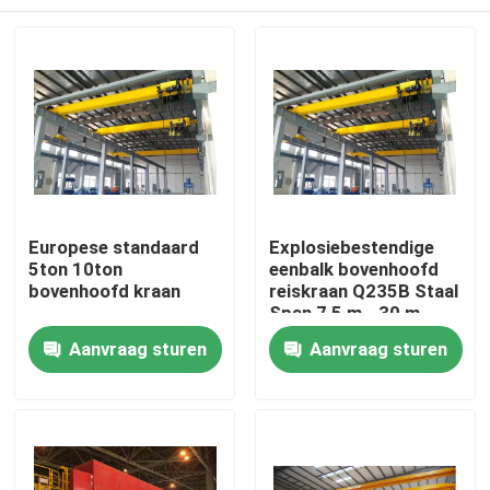
Europese standaard
Explosiebestendige
5ton 10ton
eenbalk bovenhoofd
bovenhoofd kraan
reiskraan Q235B Staal
Span 7,5 m - 30 m
Thuis
Aanvraag sturen
Aanvraag sturen
Producten
Over ons