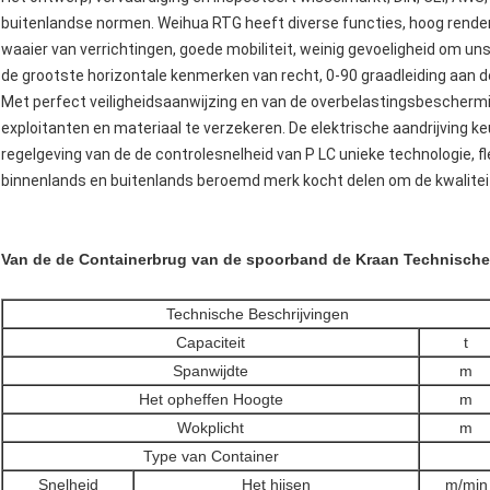
buitenlandse normen. Weihua RTG heeft diverse functies, hoog rendem
waaier van verrichtingen, goede mobiliteit, weinig gevoeligheid om u
de grootste horizontale kenmerken van recht, 0-90 graadleiding aan d
Met perfect veiligheidsaanwijzing en van de overbelastingsbescher
exploitanten en materiaal te verzekeren. De elektrische aandrijving ke
regelgeving van de de controlesnelheid van P LC unieke technologie, f
binnenlands en buitenlands beroemd merk kocht delen om de kwalitei
Van de de Containerbrug van de spoorband de Kraan Technische
Technische Beschrijvingen
Capaciteit
t
Spanwijdte
m
Het opheffen Hoogte
m
Wokplicht
m
Type van Container
Snelheid
Het hijsen
m/min