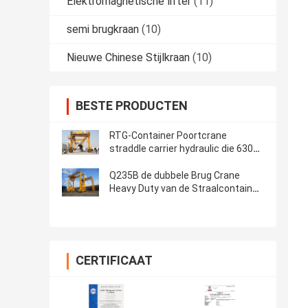
Elektromagnetische lifter
(11)
semi brugkraan
(10)
Nieuwe Chinese Stijlkraan
(10)
BESTE PRODUCTEN
RTG-Container Poortcrane
straddle carrier hydraulic die 630m
opheffen
Q235B de dubbele Brug Crane
Heavy Duty van de Straalcontainer
60 Ton voor Haven
CERTIFICAAT