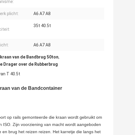
nisme:
erk plicht:
A6 A7 A8
35t 40.5t
iteit:
icht:
A6 A7 A8
kraan van de Bandbrug 50ton
,
 de Drager over de Rubberbrug
van T 40.5t
kraan van de Bandcontainer
rt op rails gemonteerde die kraan wordt gebruikt om
 van ISO. Zijn voorziening van macht wordt aangeboden
 en brug het reizen reizen. Het karretje die langs het