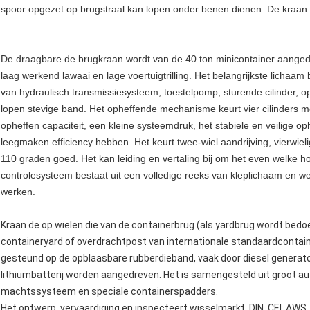
spoor opgezet op brugstraal kan lopen onder benen dienen. De kraan
De draagbare de brugkraan wordt van de 40 ton minicontainer aang
laag werkend lawaai en lage voertuigtrilling. Het belangrijkste lichaam 
van hydraulisch transmissiesysteem, toestelpomp, sturende cilinder, o
lopen stevige band. Het opheffende mechanisme keurt vier cilinders 
opheffen capaciteit, een kleine systeemdruk, het stabiele en veilige 
leegmaken efficiency hebben. Het keurt twee-wiel aandrijving, vierwiel
110 graden goed. Het kan leiding en vertaling bij om het even welke hoe
controlesysteem bestaat uit een volledige reeks van kleplichaam en wer
werken.
Kraan de op wielen die van de containerbrug (als yardbrug wordt bedoel
containeryard of overdrachtpost van internationale standaardcontain
gesteund op de opblaasbare rubberdieband, vaak door diesel generato
lithiumbatterij worden aangedreven. Het is samengesteld uit groot 
machtssysteem en speciale containerspadders.
Het ontwerp, vervaardiging en inspecteert wisselmarkt, DIN, CEI, AWS