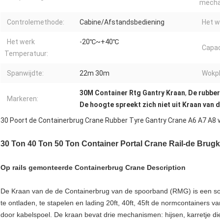
mecha
Controlemethode:
Cabine/Afstandsbediening
Het w
Het werk
-20℃~+40℃
Capac
Temperatuur:
Spanwijdte:
22m 30m
Wokpl
30M Container Rtg Gantry Kraan
,
De rubber
Markeren:
De hoogte spreekt zich niet uit Kraan van
30 Poort de Containerbrug Crane Rubber Tyre Gantry Crane A6 A7 A8 
30 Ton 40 Ton 50 Ton Container Portal Crane Rail-de Brug
Op rails gemonteerde Containerbrug Crane Description
De Kraan van de de Containerbrug van de spoorband (RMG) is een soo
te ontladen, te stapelen en lading 20ft, 40ft, 45ft de normcontainers
door kabelspoel. De kraan bevat drie mechanismen: hijsen, karretje die