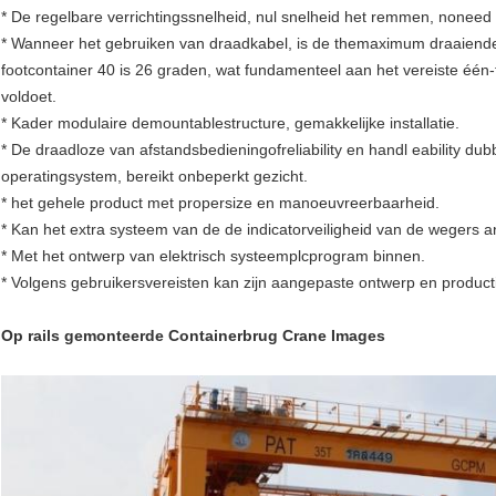
* De regelbare verrichtingssnelheid, nul snelheid het remmen, noneed
* Wanneer het gebruiken van draadkabel, is de themaximum draaiende
footcontainer 40 is 26 graden, wat fundamenteel aan het vereiste één
voldoet.
* Kader modulaire demountablestructure, gemakkelijke installatie.
* De draadloze van afstandsbedieningofreliability en handl eability d
operatingsystem, bereikt onbeperkt gezicht.
* het gehele product met propersize en manoeuvreerbaarheid.
* Kan het extra systeem van de de indicatorveiligheid van de wegers a
* Met het ontwerp van elektrisch systeemplcprogram binnen.
* Volgens gebruikersvereisten kan zijn aangepaste ontwerp en product
Op rails gemonteerde Containerbrug Crane Images