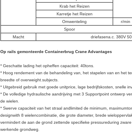
Krab het Reizen
Karretje het Reizen
Omwenteling
r/min
Spoor
Macht
driefasena.c. 380V 5
Op rails gemonteerde Containerbrug Crane Advantages
* Geschatte lading het opheffen capaciteit: 40tons.
* Hoog rendement van de behandeling van, het stapelen van en het ten
breedte of overweight.subjects.
* Uitgebreid gebruik met goede unitprice, lage bedrijfskosten, snelle in
* De volledige hydraulische aandrijving met 3 Supportpoint ontwerp ver
de wielen.
* Swerve capaciteit van het straal andlimited de minimum, maximumto
designwith 8 wielencombinatie, die grote diameter, brede wieloppervlak
vermindert de aan de grond zettende specifieke pressureduring zware l
werkende grondweg.