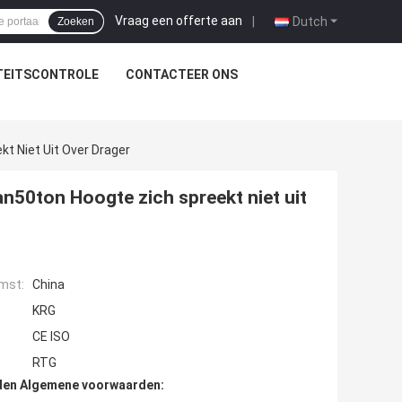
Vraag een offerte aan
|
Dutch
Zoeken
TEITSCONTROLE
CONTACTEER ONS
t Niet Uit Over Drager
n50ton Hoogte zich spreekt niet uit
mst:
China
KRG
CE ISO
RTG
den Algemene voorwaarden: