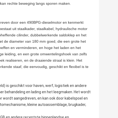
 kan rechte beweging langs sporen maken.
edreven door een 490BPG-dieselmotor en kenmerkt
bestaat uit staalkader, staalkabel, hydraulische motor
pheffende cilinder, dubbelwerkende saldoklep en het
met de diameter van 180 mm goed, die een grote het
opheffen en verminderen, en hoge het laden en het
ige leiding, en een grote omwentelingshoek van zelfs
k realiseren, en de draaiende straal is klein. Het
kende staaf, die eenvoudig, geschikt en flexibel is te
d) is geschikt voor haven, werf, logistiek en andere
er behandeling en lading en het leegmaken. Het wordt
r wordt aangedreven, en kan ook door kabelspoel en
automechanisme, kleine autoassemblage, brugkader,
, GB en andere recentste binnenlandse en