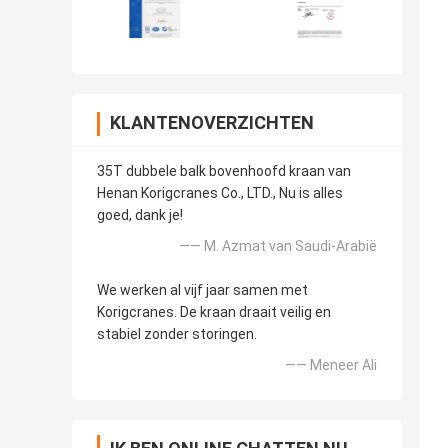
KLANTENOVERZICHTEN
35T dubbele balk bovenhoofd kraan van
Henan Korigcranes Co., LTD., Nu is alles
goed, dank je!
—— M. Azmat van Saudi-Arabië
We werken al vijf jaar samen met
Korigcranes. De kraan draait veilig en
stabiel zonder storingen.
—— Meneer Ali