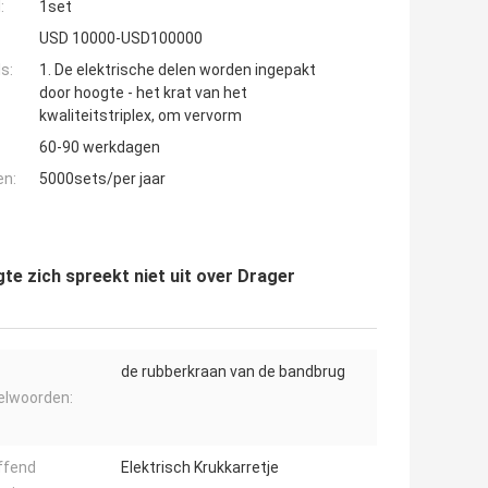
:
1set
USD 10000-USD100000
s:
1. De elektrische delen worden ingepakt
door hoogte - het krat van het
kwaliteitstriplex, om vervorm
60-90 werkdagen
en:
5000sets/per jaar
e zich spreekt niet uit over Drager
de rubberkraan van de bandbrug
elwoorden:
ffend
Elektrisch Krukkarretje