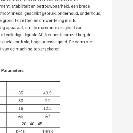
ent, stabiliteit en betrouwbaarheid, een brede
nsmoothness, geschikt gebruik, onderhoud, onderhoud,
e grond te zetten en omwenteling in situ.
ming apparaat, om de maximumveiligheid van
urt volledige digitale AC frequentieomzetting, de
lexibele controle, hoge precisie goed. De norm met
t van de machine te verzekeren.
 Parameters
35
40.5
30
22
16
12.3
A6
A7
20 ' 40 ' 45 '
0~10
10/18