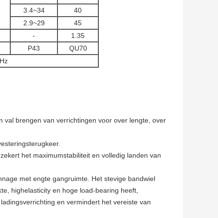
3.4~34
40
2.9~29
45
-
1.35
P43
QU70
0Hz
 val brengen van verrichtingen voor over lengte, over
vesteringsterugkeer.
zekert het maximumstabiliteit en volledig landen van
nnage met engte gangruimte. Het stevige bandwiel
te, highelasticity en hoge load-bearing heeft,
adingsverrichting en vermindert het vereiste van