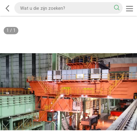
1
/
1