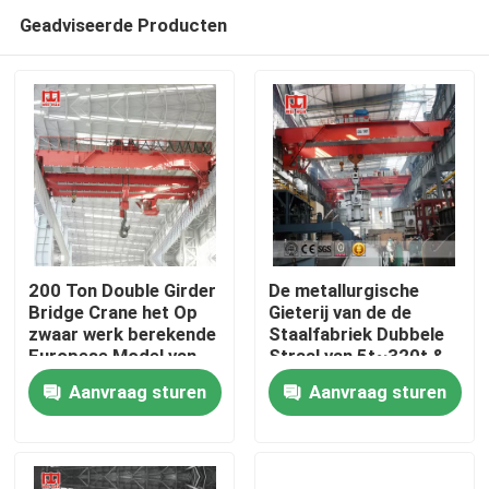
Geadviseerde Producten
200 Ton Double Girder
De metallurgische
Bridge Crane het Op
Gieterij van de de
zwaar werk berekende
Staalfabriek Dubbele
Thuis
Europese Model van
Straal van 5t~320t &
Stijlqdxx
Gietende Kranen 100
Aanvraag sturen
Aanvraag sturen
Ton
Producten
Over ons