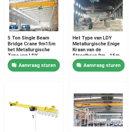
Fabrieksreis
Kwaliteitscontrole
5 Ton Single Beam
Het Type van LDY
Bridge Crane 9m15m
Metallurgische Enige
het Metallurgische
Kraan van de
Contacteer ons
Type van LDY
Straalbrug 9m - 15m
10 Ton
Aanvraag sturen
Aanvraag sturen
Bovenloopkraan
Dubbele Balk Luchtkraan
Enkele ligger bovenloopkraan
De dubbele Kraan van de Balkbrug