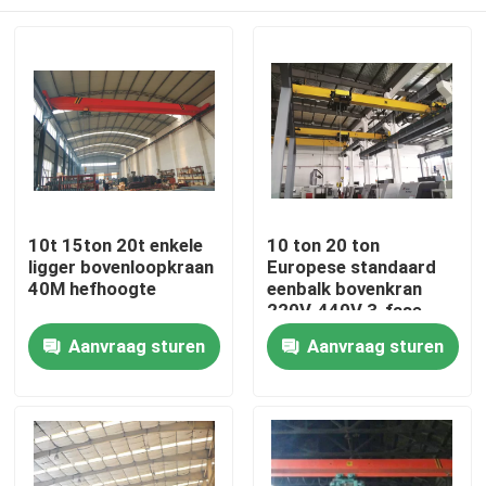
10t 15ton 20t enkele
10 ton 20 ton
ligger bovenloopkraan
Europese standaard
40M hefhoogte
eenbalk bovenkran
220V-440V 3-fase
Thuis
Aanvraag sturen
Aanvraag sturen
Producten
Over ons