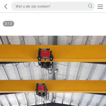
2
/
2