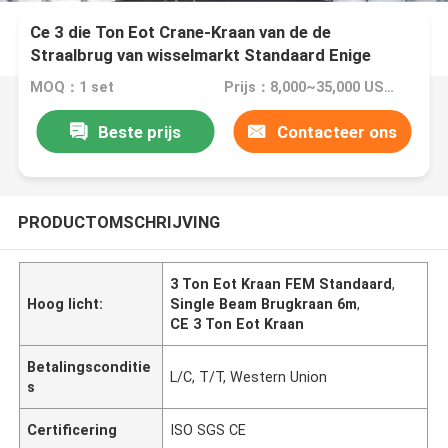
Ce 3 die Ton Eot Crane-Kraan van de de
Straalbrug van wisselmarkt Standaard Enige
6m24m opheft
MOQ：1 set
Prijs：8,000~35,000 USD/Set
Beste prijs
Contacteer ons
PRODUCTOMSCHRIJVING
3 Ton Eot Kraan FEM Standaard
,
Hoog licht:
Single Beam Brugkraan 6m
,
CE 3 Ton Eot Kraan
Betalingsconditie
L/C, T/T, Western Union
s
Certificering
ISO SGS CE